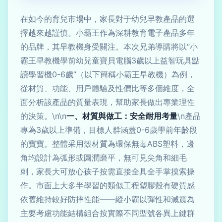
在如今的育兒市場中，家長對于幼兒早教產品的選
擇越來越謹慎。小霸王作為深耕教育電子產品多年
的品牌，其早教機身受關注。本次兄弟導購將以“小
霸王早教機學前幼兒童寶貝電腦3歲以上益智玩具點
讀學習機0-6歲”（以下簡稱小霸王早教機）為例，
從材質、功能、用戶體驗及性價比等多個維度，全
面分析該產品的質量表現，幫助家長做出專業理性
的決策。\n\n
一、材質與做工：安全耐用考量
\n產品
專為3歲以上準備，目標人群涵蓋0-6歲學前年齡段
的寶寶。整體采用殼材質為環保無毒ABS塑料，邊
角均設計為弧形或圓潤磨平，無可見尖角和細毛
刺，家長大可放心孩子按需直接全具全手掌摸索操
作。市面上大多半學習的類似工程塑膠殼有硬質感
依舊維持較好防摔性能——縱小霸以彈性和減震為
主要考慮功能結構組合按實際不同型號各異上鍵群