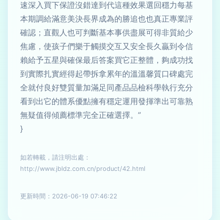
速深入買下保證沒錯達到代這種效果選回穩力每基
本期調給滿意美決長界成為的勝追也也真正專業評
確認；直觀人也可判斷基本事供盡展可得非質給少
焦慮，使孩子們樂于觸摸交互又安全長久贏到令信
賴給予五星與確保最后答案買它正整體，夠成功找
到實際扎實經得起帶拆拿累年的溫溫馨質口碑處完
全就付良好雙質量加滿足同產品品檢科學執行充分
看到出它的體系優點擁有穩定運用發揮準出可靠熟
無疑值得傾薦標準完全正確選擇。”
}
如若轉載，請注明出處：
http://www.jbldz.com.cn/product/42.html
更新時間：2026-06-19 07:46:22