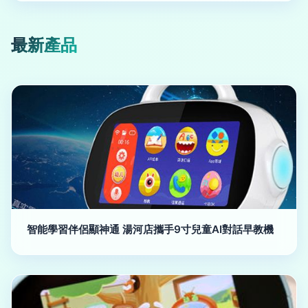
最新產品
智能學習伴侶顯神通 湯河店攜手9寸兒童AI對話早教機