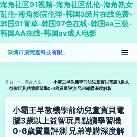
海角社区91视频-海角社区乱伦-海角熟女
乱伦-海角影院伦理-韩国3级片在线免费-
韩国91青草-韩国97色在线-韩国aa三极-
韩国AA在线-韩国av成人电影
深圳市康慧嘉科技有限公司
首頁
>
產品大全
>
小霸王早教機學前幼兒童寶貝電腦3歲以
上益智玩具點讀學習機0-6歲質量評測 兄弟導購深度解析
小霸王早教機學前幼兒童寶貝電
腦3歲以上益智玩具點讀學習機
0-6歲質量評測 兄弟導購深度解