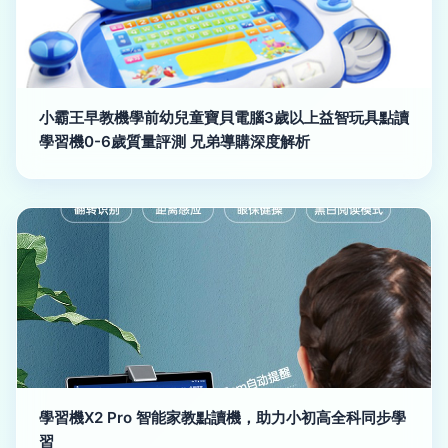
小霸王早教機學前幼兒童寶貝電腦3歲以上益智玩具點讀
學習機0-6歲質量評測 兄弟導購深度解析
學習機X2 Pro 智能家教點讀機，助力小初高全科同步學
習