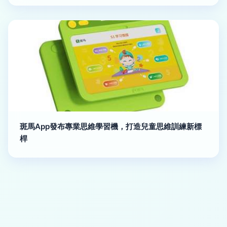
斑馬App發布專業思維學習機，打造兒童思維訓練新標
桿